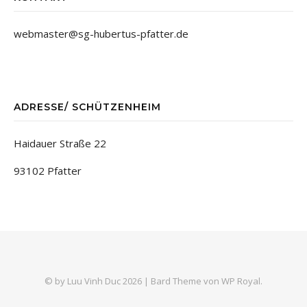
webmaster@sg-hubertus-pfatter.de
ADRESSE/ SCHÜTZENHEIM
Haidauer Straße 22
93102 Pfatter
© by Luu Vinh Duc 2026 |
Bard Theme von
WP Royal
.