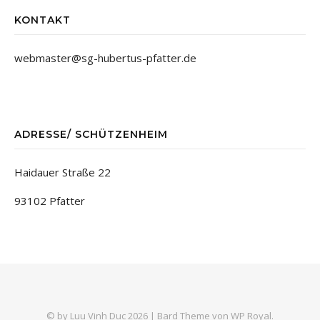
KONTAKT
webmaster@sg-hubertus-pfatter.de
ADRESSE/ SCHÜTZENHEIM
Haidauer Straße 22
93102 Pfatter
© by Luu Vinh Duc 2026 |
Bard Theme von
WP Royal
.